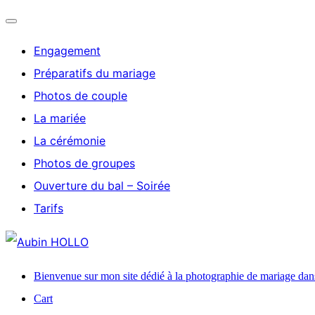
Ouvrir/fermer
Engagement
la
Préparatifs du mariage
navigation
Photos de couple
La mariée
La cérémonie
Photos de groupes
Ouverture du bal – Soirée
Tarifs
Aller
au
Bienvenue sur mon site dédié à la photographie de mariage dan
contenu
Cart