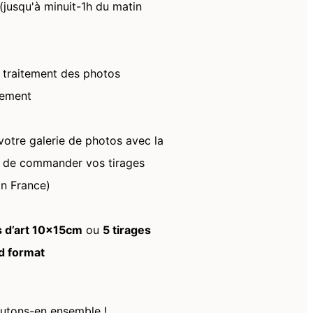
(jusqu'à minuit-1h du matin
le traitement des photos
lement
votre galerie de photos avec la
té de commander vos tirages
on France)
s d’art 10x15cm
ou
5 tirages
nd format
cutons-en ensemble !