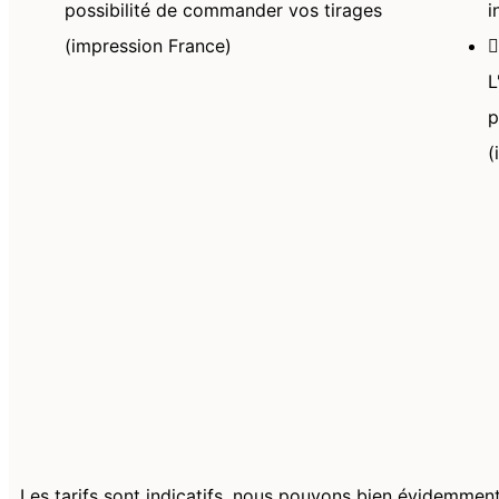
possibilité de commander vos tirages
i
(impression France)
L
p
(
Les tarifs sont indicatifs, nous pouvons bien évidemmen