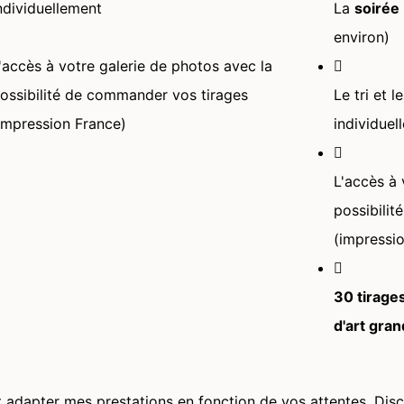
ndividuellement
La
soirée
environ)
'accès à votre galerie de photos avec la
ossibilité de commander vos tirages
Le tri et 
impression France)
individuel
L'accès à 
possibili
(impressi
30 tirage
d'art gra
t adapter mes prestations en fonction de vos attentes. Dis