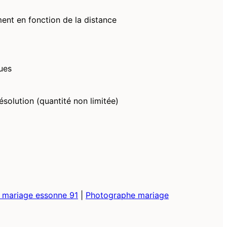
ment en fonction de la distance
ues
ésolution (quantité non limitée)
 mariage essonne 91
|
Photographe mariage