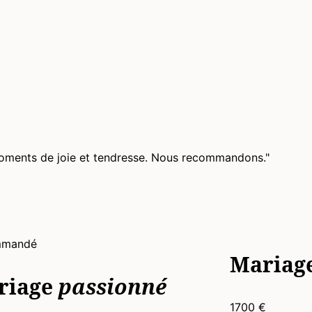
s moments de joie et tendresse. Nous recommandons."
mmandé
Mariag
riage
passionné
1700 €