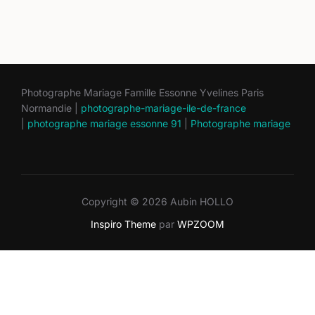
Photographe Mariage Famille Essonne Yvelines Paris
Normandie |
photographe-mariage-ile-de-france
|
photographe mariage essonne 91
|
Photographe mariage
Copyright © 2026 Aubin HOLLO
Inspiro Theme
par
WPZOOM