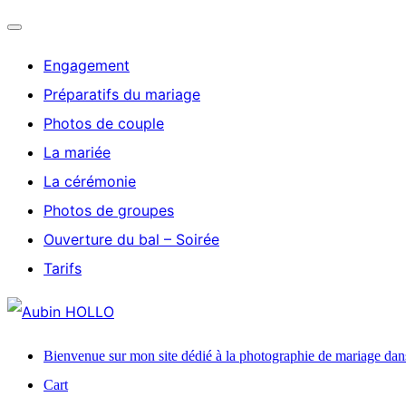
Ouvrir/fermer
Engagement
la
Préparatifs du mariage
navigation
Photos de couple
La mariée
La cérémonie
Photos de groupes
Ouverture du bal – Soirée
Tarifs
Aller
au
Bienvenue sur mon site dédié à la photographie de mariage dan
contenu
Cart