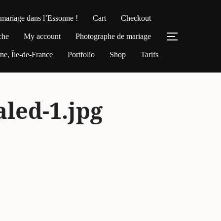
 mariage dans l’Essonne !
Cart
Checkout
che
My account
Photographe de mariage
PERMUTER
e, Île-de-France
Portfolio
Shop
Tarifs
led-1.jpg