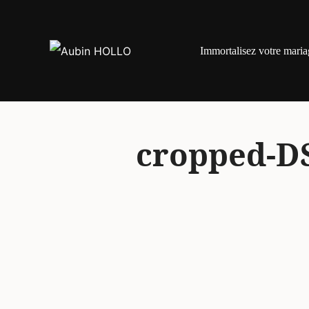
Aller
au
Immortalisez votre maria
contenu
cropped-DS