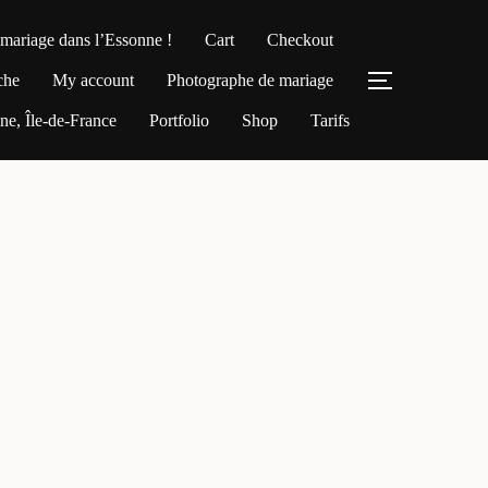
 mariage dans l’Essonne !
Cart
Checkout
che
My account
Photographe de mariage
PERMUTER
e, Île-de-France
Portfolio
Shop
Tarifs