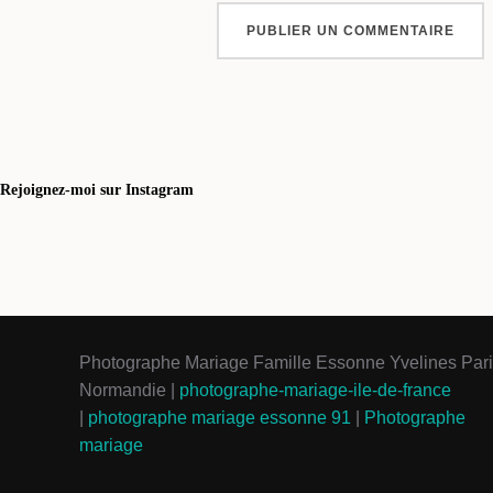
Rejoignez-moi sur Instagram
Photographe Mariage Famille Essonne Yvelines Par
Normandie |
photographe-mariage-ile-de-france
|
photographe mariage essonne 91
|
Photographe
mariage