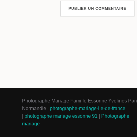
Photographe Mariage Famille Essonne Yvelines Par
Normandie |
photographe-mariage-ile-de-france
|
photographe mariage essonne 91
|
Photographe
mariage