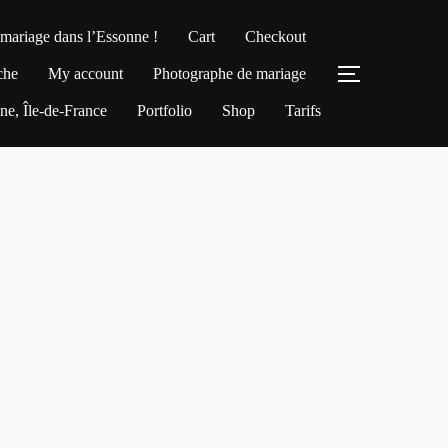
 mariage dans l’Essonne !
Cart
Checkout
che
My account
Photographe de mariage
PERMUTER
e, Île-de-France
Portfolio
Shop
Tarifs