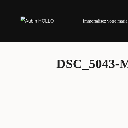
Aller
au
Immortalisez votre maria
contenu
DSC_5043-M