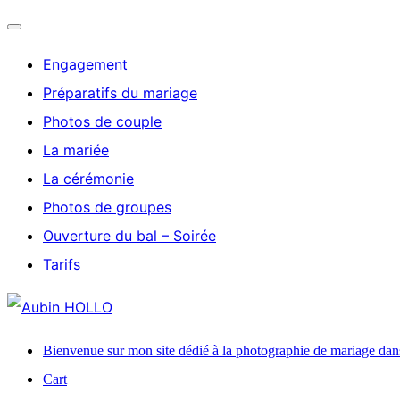
Ouvrir/fermer
Engagement
la
Préparatifs du mariage
navigation
Photos de couple
La mariée
La cérémonie
Photos de groupes
Ouverture du bal – Soirée
Tarifs
Aller
au
Bienvenue sur mon site dédié à la photographie de mariage dan
contenu
Cart