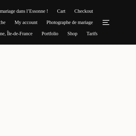
 mariage dans l’Essonne !
Cart
Checkout
che
My account
Photographe de mariage
PERMUTER
e, Île-de-France
Portfolio
Shop
Tarifs