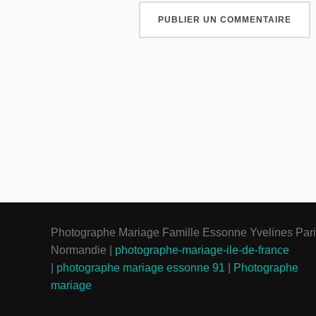
Photographe Mariage Famille Essonne Yvelines Par
Normandie |
photographe-mariage-ile-de-france
|
photographe mariage essonne 91
|
Photographe
mariage