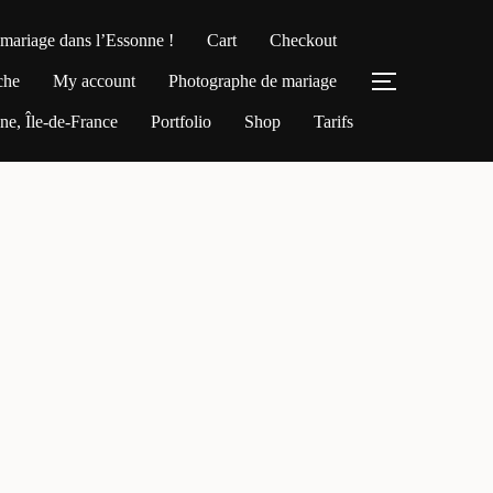
 mariage dans l’Essonne !
Cart
Checkout
che
My account
Photographe de mariage
PERMUTER
e, Île-de-France
Portfolio
Shop
Tarifs