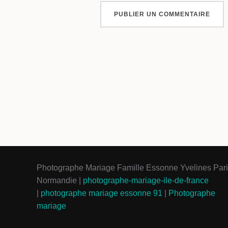
Photographe Mariage Famille Essonne Yvelines Par
Normandie |
photographe-mariage-ile-de-france
|
photographe mariage essonne 91
|
Photographe
mariage